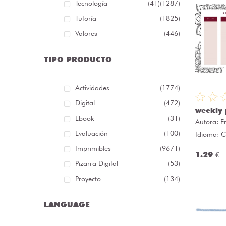
Tecnología
(41)
(1287)
Tutoría
(1825)
Valores
(446)
TIPO PRODUCTO
Actividades
(1774)
Digital
(472)
weekly 
Ebook
(31)
Autora:
E
Evaluación
(100)
Idioma: C
Imprimibles
(9671)
1.29 €
Pizarra Digital
(53)
Proyecto
(134)
LANGUAGE