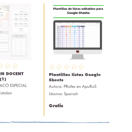
RN DOCENT
Plantillas listas Google
(1)
Sheets
ACÓ ESPECIAL
Autora:
PRofes en ApuRoS
Catalan
Idioma: Spanish
Gratis