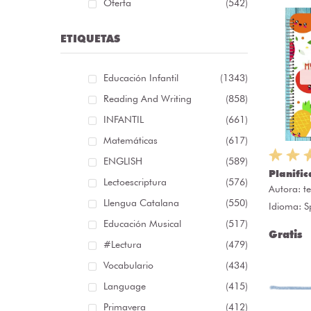
Oferta
(542)
ETIQUETAS
Educación Infantil
(1343)
Reading And Writing
(858)
INFANTIL
(661)
Matemáticas
(617)
ENGLISH
(589)
Planific
Lectoescriptura
(576)
Autora:
t
Llengua Catalana
(550)
Idioma: S
Educación Musical
(517)
Gratis
#lectura
(479)
Vocabulario
(434)
Language
(415)
Primavera
(412)