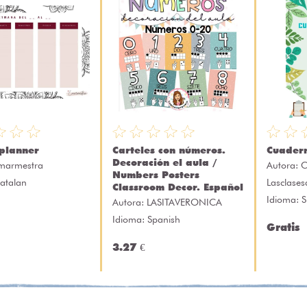
planner
Carteles con números.
Cuader
Decoración el aula /
marmestra
Autora:
C
Numbers Posters
atalan
Lasclase
Classroom Decor. Español
Idioma: 
Autora:
LASITAVERONICA
Idioma: Spanish
Gratis
3.27 €