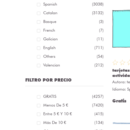
Spanish
(3038)
Catalan
(3132)
Basque
(3)
French
(7)
Galician
(11)
English
(711)
Others
(54)
Valencian
(212)
tarjeta
activid
FILTRO POR PRECIO
Autora:
t
Idioma: S
GRATIS
(4257)
Gratis
Menos De 5 €
(7420)
Entre 5 € Y 10 €
(415)
Más De 10 €
(134)