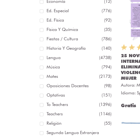
Economía
(12)
Ed. Especial
(776)
Ed. Física
(92)
Física Y Química
(35)
Fiestas / Cultura
(786)
Historia Y Geografía
(140)
25 NOV
Lengua
(4738)
INTERN
Música
(794)
ELIMIN
VIOLEN
Mates
(2173)
MUJER
Autora:
M
Oposiciones Docentes
(98)
Idioma: S
Optativas
(151)
To Teachers
(1396)
Gratis
Teachers
(1146)
Religión
(55)
Segunda Lengua Extranjera