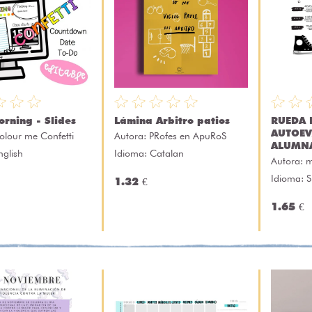
rning - Slides
Lámina Arbitro patios
RUEDA 
AUTOEV
olour me Confetti
Autora:
PRofes en ApuRoS
ALUMN
nglish
Idioma: Catalan
Autora:
m
Idioma: 
1.32 €
1.65 €