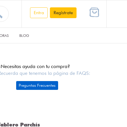
Entra
Regístrate
ORAS
BLOG
¿Necesitas ayuda con tu compra?
Recuerda que tenemos la página de FAQS:
Preguntas Frecuentes
ablero Parchís