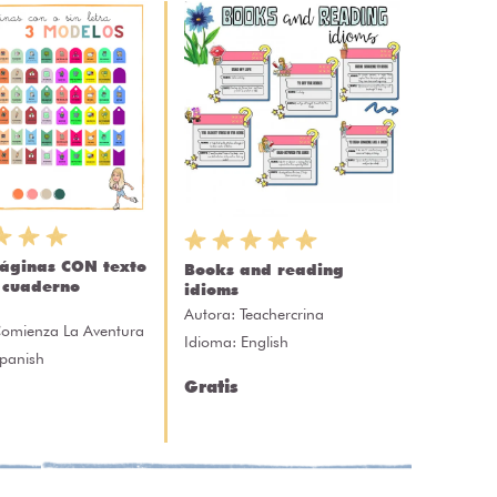
áginas CON texto
Books and reading
 cuaderno
idioms
Autora:
Teachercrina
omienza La Aventura
Idioma: English
Spanish
Gratis