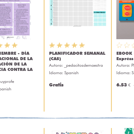
IEMBRE - DÍA
PLANIFICADOR SEMANAL
EBOOK 
ACIONAL DE LA
(CAS)
Expréss
ACIÓN DE LA
Autora:
_pedacitosdemaestra
Autora:
P
CIA CONTRA LA
Idioma: Spanish
Idioma: 
uyprofe
Gratis
6.53 €
panish