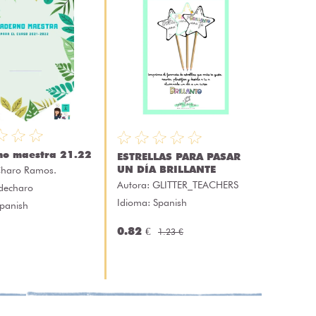
no maestra 21.22
ESTRELLAS PARA PASAR
UN DÍA BRILLANTE
haro Ramos.
Autora:
GLITTER_TEACHERS
sdecharo
Idioma: Spanish
Spanish
0.82 €
1.23 €