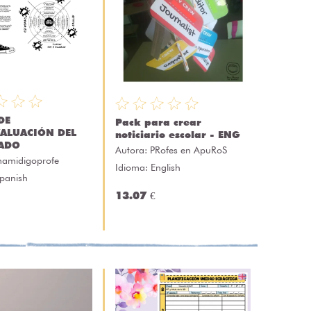
DE
Pack para crear
ALUACIÓN DEL
noticiario escolar - ENG
ADO
Autora:
PRofes en ApuRoS
amidigoprofe
Idioma: English
Spanish
13.07 €