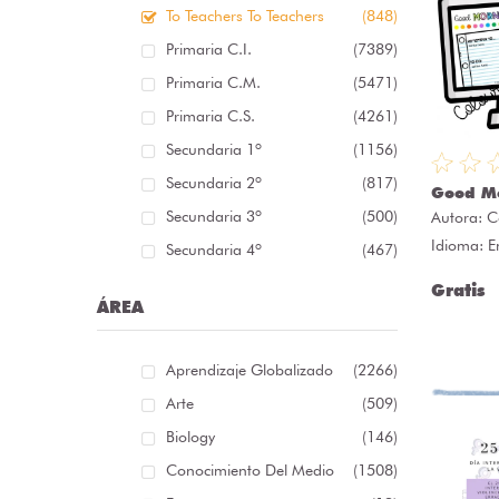
To Teachers To Teachers
(848)
Primaria C.I.
(7389)
Primaria C.M.
(5471)
Primaria C.S.
(4261)
Secundaria 1º
(1156)
Secundaria 2º
(817)
Good Mo
Secundaria 3º
(500)
Autora:
C
Idioma: E
Secundaria 4º
(467)
Gratis
ÁREA
Aprendizaje Globalizado
(2266)
Arte
(509)
Biology
(146)
Conocimiento Del Medio
(1508)