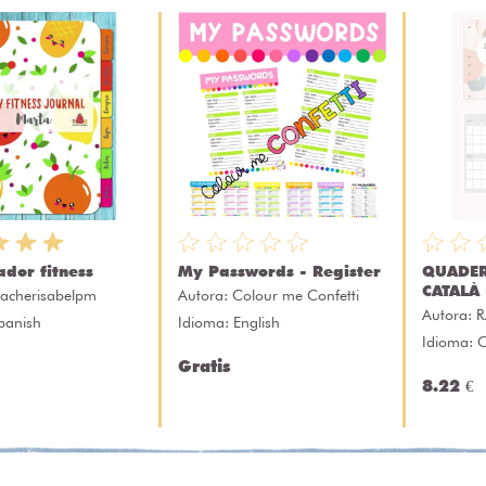
ador fitness
My Passwords - Register
QUADE
CATALÀ 
eacherisabelpm
Autora:
Colour me Confetti
Autora:
R
panish
Idioma: English
Idioma: 
Gratis
8.22 €