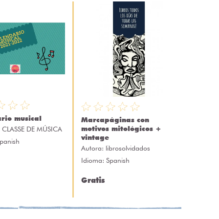
rio musical
Marcapáginas con
motivos mitológicos +
 CLASSE DE MÚSICA
vintage
Spanish
Autora:
librosolvidados
Idioma: Spanish
Gratis