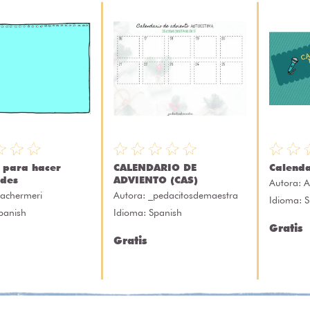
s para hacer
CALENDARIO DE
Calenda
ades
ADVIENTO (CAS)
Autora:
A
eachermeri
Autora:
_pedacitosdemaestra
Idioma: 
panish
Idioma: Spanish
Gratis
Gratis