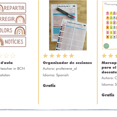
 d'aula
Organizador de sesiones
Marcap
para el
 teacher in BCN
Autora:
profeirene_al
docente
atalan
Idioma: Spanish
Autora:
C
Idioma: 
Gratis
Gratis