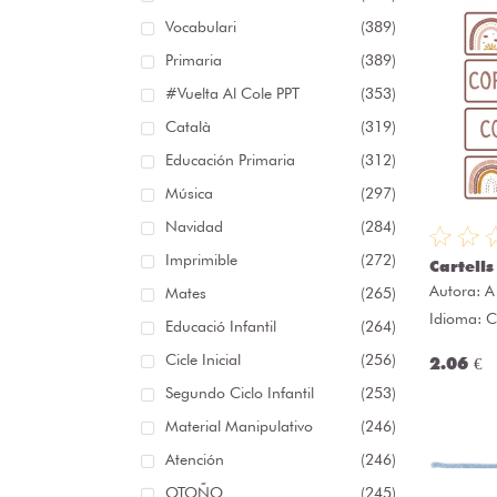
Vocabulari
(389)
Primaria
(389)
#Vuelta Al Cole PPT
(353)
Català
(319)
Educación Primaria
(312)
Música
(297)
Navidad
(284)
Imprimible
(272)
Cartells
Autora:
A
Mates
(265)
Idioma: C
Educació Infantil
(264)
Cicle Inicial
(256)
2.06 €
Segundo Ciclo Infantil
(253)
Material Manipulativo
(246)
Atención
(246)
OTOÑO
(245)