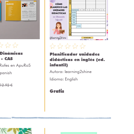
Dinámicas
Planificador unidades
 - CAS
didácticas en inglés (ed.
infantil)
Rofes en ApuRoS
Autora:
learning2shine
Spanish
Idioma: English
12.92 €
Gratis