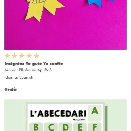
Insignias Yo guío Yo confío
Autora:
PRofes en ApuRoS
Idioma: Spanish
Gratis