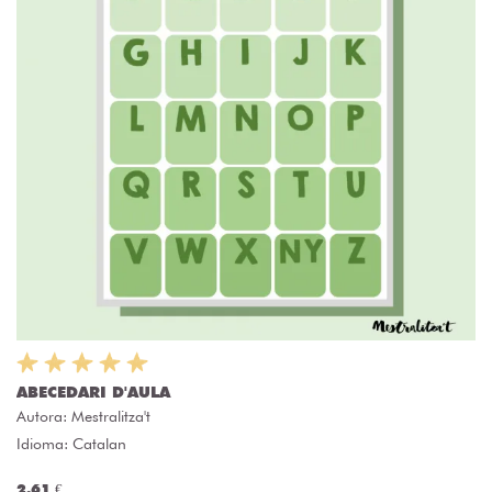
ABECEDARI D'AULA
Autora:
Mestralitza't
Idioma: Catalan
2.61 €