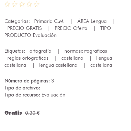
Categorias:
Primaria C.M.
|
ÁREA Lengua
|
PRECIO GRATIS
|
PRECIO Oferta
|
TIPO
PRODUCTO Evaluación
Etiquetas:
ortografía
|
normasortograficas
|
reglas ortograficas
|
castellano
|
llengua
castellana
|
lengua castellana
|
castellana
Número de páginas:
3
Tipo de archivo:
Tipo de recurso:
Evaluación
Gratis
0.30 €