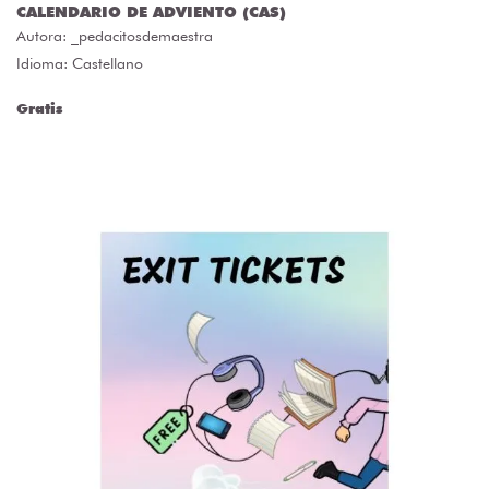
CALENDARIO DE ADVIENTO (CAS)
Autora:
_pedacitosdemaestra
Idioma: Castellano
Gratis