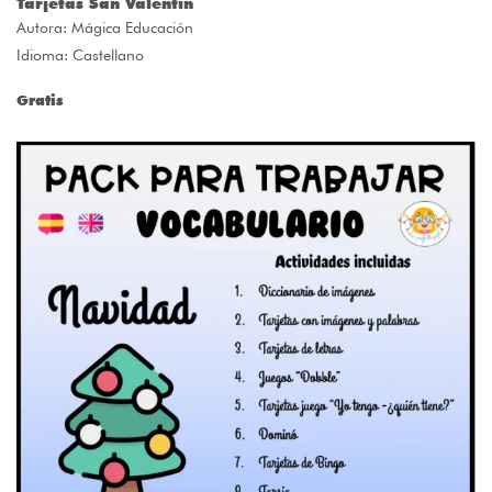
Tarjetas San Valentín
Autora:
Mágica Educación
Idioma: Castellano
Gratis