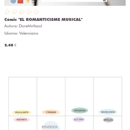
Còmic "EL ROMANTICISME MUSICAL"
Autora:
DoreMirfasol
Idioma: Valenciano
2.48 €