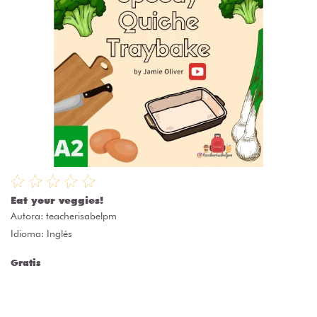
Eat your veggies!
Autora:
teacherisabelpm
Idioma: Inglés
Gratis