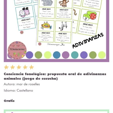
Conciencia fonológica: propuesta oral de adivinanzas
animales (juego de escucha)
Autora:
mar de roselles
Idioma: Castellano
Gratis