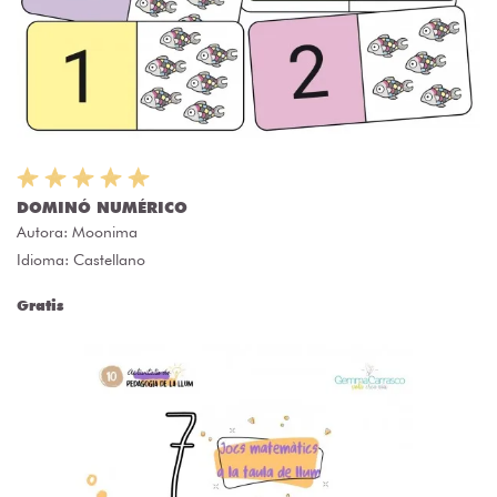
DOMINÓ NUMÉRICO
Autora:
Moonima
Idioma: Castellano
Gratis