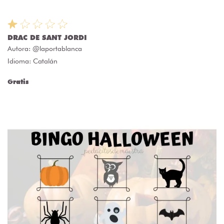
DRAC DE SANT JORDI
Autora:
@laportablanca
Idioma: Catalán
Gratis