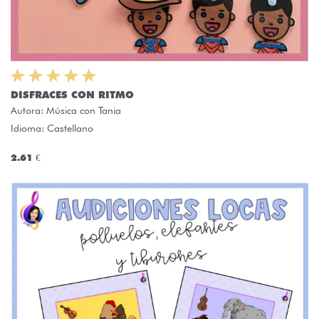
DISFRACES CON RITMO
Autora:
Música con Tania
Idioma: Castellano
2.61 €