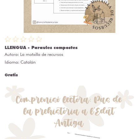
LLENGUA - Paraules compostes
Autora:
La motxilla de recursos
Idioma: Catalán
Gratis