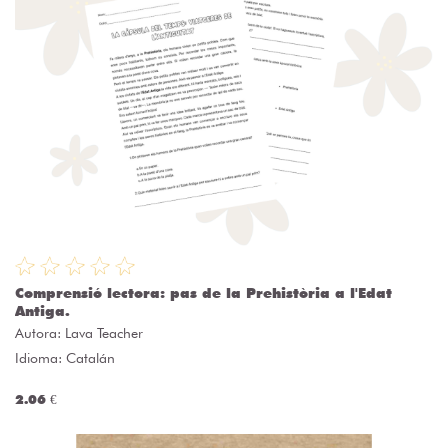
Comprensió lectora: pas de la Prehistòria a l'Edat
Antiga.
Autora:
Lava Teacher
Idioma: Catalán
2.06 €