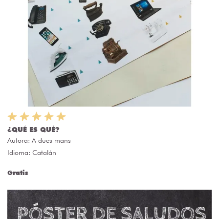
¿QUÉ ES QUÉ?
Autora:
A dues mans
Idioma: Catalán
Gratis