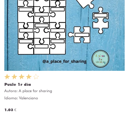
Puzle 1r día
Autora:
A place for sharing
Idioma: Valenciano
1.03 €