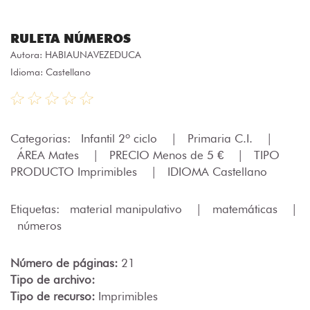
RULETA NÚMEROS
Autora:
HABIAUNAVEZEDUCA
Idioma: Castellano
Categorias:
Infantil 2º ciclo
|
Primaria C.I.
|
ÁREA Mates
|
PRECIO Menos de 5 €
|
TIPO
PRODUCTO Imprimibles
|
IDIOMA Castellano
Etiquetas:
material manipulativo
|
matemáticas
|
números
Número de páginas:
21
Tipo de archivo:
Tipo de recurso:
Imprimibles