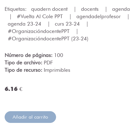
Etiquetas:
quadern docent
|
docents
|
agenda
|
#Vuelta Al Cole PPT
|
agendadelprofesor
|
agenda 23-24
|
curs 23-24
|
#OrganizacióndocentePPT
|
#OrganizacióndocentePPT (23-24)
Número de páginas:
100
Tipo de archivo:
PDF
Tipo de recurso:
Imprimibles
6.16 €
Añadir al carrito