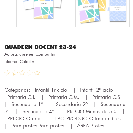
QUADERN DOCENT 23-24
Autora:
aprenem.compartint
Idioma: Catalán
Categorias:
Infantil 1r ciclo
|
Infantil 2º ciclo
|
Primaria C.I.
|
Primaria C.M.
|
Primaria C.S.
|
Secundaria 1º
|
Secundaria 2º
|
Secundaria
3º
|
Secundaria 4º
|
PRECIO Menos de 5 €
|
PRECIO Oferta
|
TIPO PRODUCTO Imprimibles
|
Para profes Para profes
|
ÁREA Profes