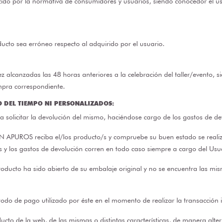
cido por la normativa de consumidores y usuarios, siendo conocedor el u
ucto sea erróneo respecto al adquirido por el usuario.
z alcanzadas las 48 horas anteriores a la celebración del taller/evento, s
mpra correspondiente.
 DEL TIEMPO NI PERSONALIZADOS:
a solicitar la devolución del mismo, haciéndose cargo de los gastos de de
N APUROS reciba el/los producto/s y compruebe su buen estado se realiza
s y los gastos de devolución corren en todo caso siempre a cargo del Usu
roducto ha sido abierto de su embalaje original y no se encuentra las mi
do de pago utilizado por éste en el momento de realizar la transacción 
ucto de la web, de las mismas o distintas características, de manera altern