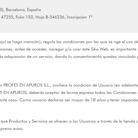
0), Barcelona, España
 47255, Folio 153, Hoja B-546236, Inscripción 1º
 se haga mención), regula las condiciones por las que se rige el uso del
nes, antes de acceder, navegar y/o usar este Sitio Web, es importante que 
tar la adquisición de un servicio, dando tu consentimiento quedas vinculad
por PROFES EN APUROS S.L., confiere la condición de Usuario (en adelante
S EN APUROS, deberás aceptar de forma expresa todas las Condiciones aquí
ente caso. Como usuario declaras ser mayor de 18 años y tener capacidad 
ué Productos y Servicios se ofrecen a los Usuarios a través de la tienda 
previo aviso.