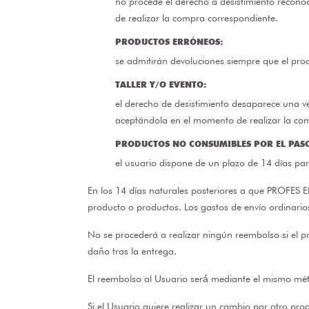
no procede el derecho a desistimiento recono
de realizar la compra correspondiente.
PRODUCTOS ERRÓNEOS:
se admitirán devoluciones siempre que el prod
TALLER Y/O EVENTO:
el derecho de desistimiento desaparece una ve
aceptándola en el momento de realizar la co
PRODUCTOS NO CONSUMIBLES POR EL PASO
el usuario dispone de un plazo de 14 días par
En los 14 días naturales posteriores a que PROFES E
producto o productos. Los gastos de envío ordinario
No se procederá a realizar ningún reembolso si el p
daño tras la entrega.
El reembolso al Usuario será́ mediante el mismo méto
Si el Usuario quiere realizar un cambio por otro prod