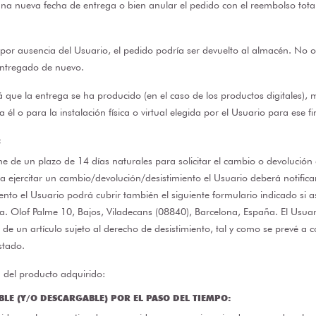
una nueva fecha de entrega o bien anular el pedido con el reembolso total
o por ausencia del Usuario, el pedido podría ser devuelto al almacén. No o
entregado de nuevo.
́ que la entrega se ha producido (en el caso de los productos digitales), 
l o para la instalación física o virtual elegida por el Usuario para ese fi
:
ne de un plazo de 14 días naturales para solicitar el cambio o devolución 
a ejercitar un cambio/devolución/desistimiento el Usuario deberá notificar
iento el Usuario podrá cubrir también
el siguiente formulario
indicado si as
da. Olof Palme 10, Bajos, Viladecans (08840), Barcelona, España. El Usua
de un artículo sujeto al derecho de desistimiento, tal y como se prevé a c
stado.
n del producto adquirido:
E (Y/O DESCARGABLE) POR EL PASO DEL TIEMPO: