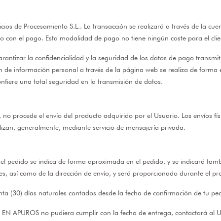
ios de Procesamiento S.L.. La transacción se realizará a través de la cue
 con el pago. Esta modalidad de pago no tiene ningún coste para el clie
ntizar la confidencialidad y la seguridad de los datos de pago transmiti
 de información personal a través de la página web se realiza de forma 
onfiere una total seguridad en la transmisión de datos.
s, no procede el envío del producto adquirido por el Usuario. Los envíos fís
alizan, generalmente, mediante servicio de mensajería privada.
 del pedido se indica de forma aproximada en el pedido, y se indicará tamb
tes, así como de la dirección de envío, y será proporcionado durante el p
nta (30) días naturales contados desde la fecha de confirmación de tu pe
 EN APUROS no pudiera cumplir con la fecha de entrega, contactará al Us