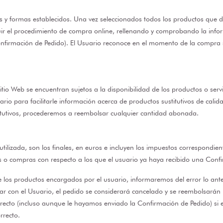
s y formas establecidos. Una vez seleccionados todos los productos que 
guir el procedimiento de compra online, rellenando y comprobando la info
nfirmación de Pedido). El Usuario reconoce en el momento de la compra s
tio Web se encuentran sujetos a la disponibilidad de los productos o servi
o para facilitarle información acerca de productos sustitutivos de calidad
itutivos, procederemos a reembolsar cualquier cantidad abonada.
 utilizada, son los finales, en euros e incluyen los impuestos correspond
s o compras con respecto a los que el usuario ya haya recibido una Conf
e los productos encargados por el usuario, informaremos del error lo ant
ctar con el Usuario, el pedido se considerará cancelado y se reembolsar
orrecto (incluso aunque le hayamos enviado la Confirmación de Pedido) si e
rrecto.