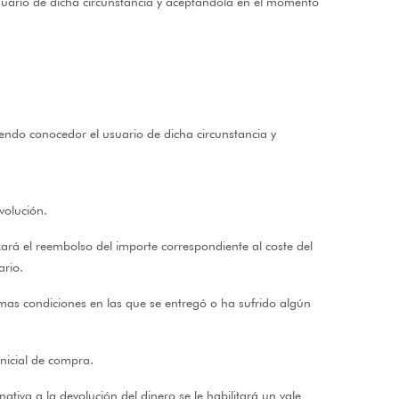
suario de dicha circunstancia y aceptándola en el momento
iendo conocedor el usuario de dicha circunstancia y
volución.
rá el reembolso del importe correspondiente al coste del
ario.
smas condiciones en las que se entregó o ha sufrido algún
inicial de compra.
ativa a la devolución del dinero se le habilitará un vale