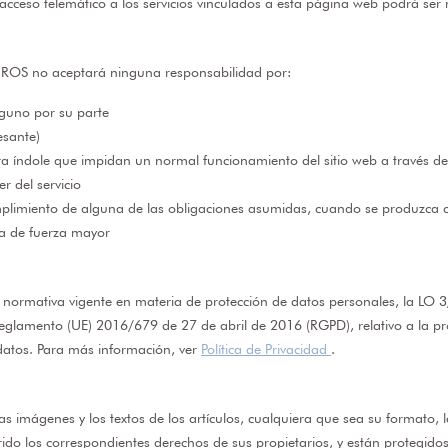
 acceso telemático a los servicios vinculados a esta página web podrá se
UROS no aceptará ninguna responsabilidad por:
lguno por su parte
esante)
 otra índole que impidan un normal funcionamiento del sitio web a través de
 del servicio
umplimiento de alguna de las obligaciones asumidas, cuando se produzca
usa de fuerza mayor
normativa vigente en materia de protección de datos personales, la LO 
 Reglamento (UE) 2016/679 de 27 de abril de 2016 (RGPD), relativo a la pr
s datos. Para más información, ver
Política de Privacidad
.
 las imágenes y los textos de los artículos, cualquiera que sea su format
los correspondientes derechos de sus propietarios, y están protegidos p