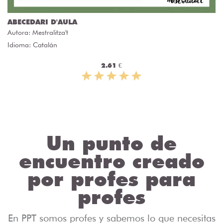
ABECEDARI D'AULA
Autora:
Mestralitza't
Idioma: Catalán
2.61 €
Un punto de
encuentro creado
por profes para
profes
En PPT somos profes y sabemos lo que necesitas