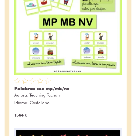
Palabras con mp/mb/nv
Autora:
Teaching Tachán
Idioma: Castellano
1.44 €