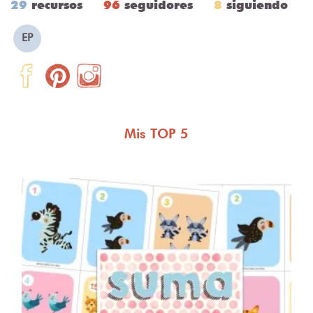
29
recursos
96
seguidores
8
siguiendo
EP
Mis TOP 5