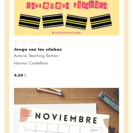
Juega con las sílabas
Autora:
Teaching Tachán
Idioma: Castellano
4.59 €