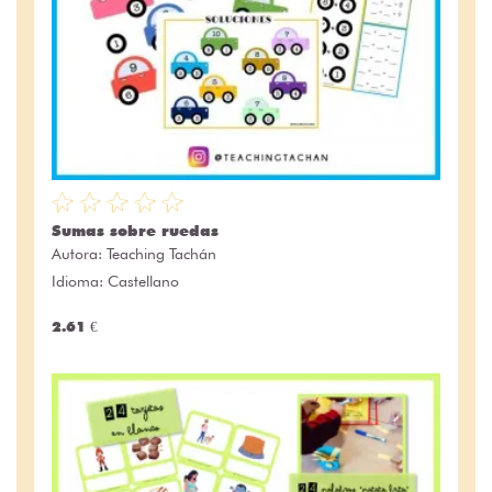
Sumas sobre ruedas
Autora:
Teaching Tachán
Idioma: Castellano
2.61 €