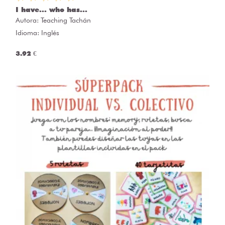
I have... who has...
Autora:
Teaching Tachán
Idioma: Inglés
3.92 €