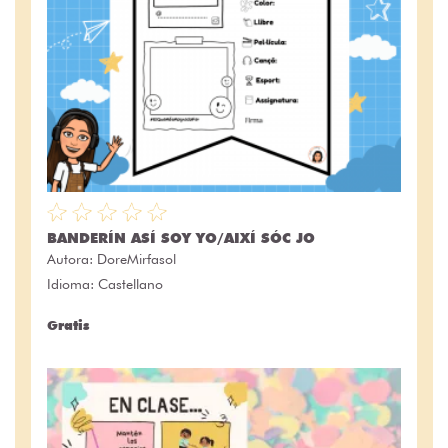
BANDERÍN ASÍ SOY YO/AIXÍ SÓC JO
Autora:
DoreMirfasol
Idioma: Castellano
Gratis