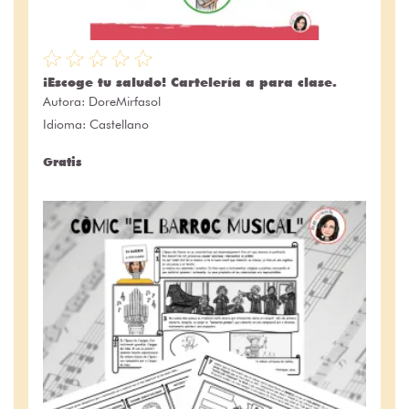
¡Escoge tu saludo! Cartelería a para clase.
Autora:
DoreMirfasol
Idioma: Castellano
Gratis