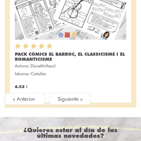
PACK CÒMICS EL BARROC, EL CLASSICISME I EL
ROMANTICISME
Autora:
DoreMirfasol
Idioma: Catalán
6.53 €
« Anterior
Siguiente »
¿Quieres estar al día de las
últimas novedades?