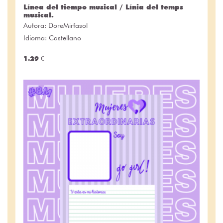
Línea del tiempo musical / Línia del temps
musical.
Autora:
DoreMirfasol
Idioma: Castellano
1.29 €