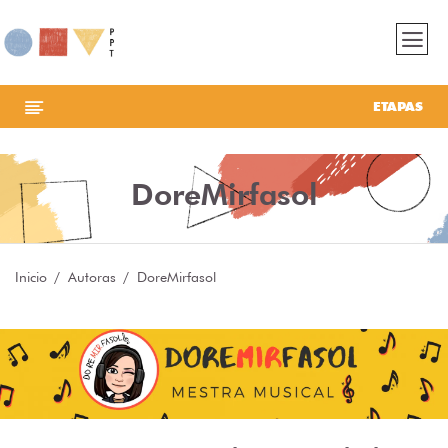
ETAPAS
DoreMirfasol
Inicio
Autoras
DoreMirfasol