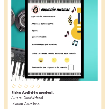
Ficha Audición musical.
Autora:
DoreMirfasol
Idioma: Castellano