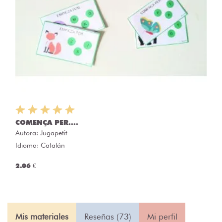
COMENÇA PER....
Autora:
Jugapetit
Idioma: Catalán
2.06 €
Mis materiales
Reseñas (73)
Mi perfil