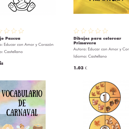
jo Pascua
Dibujos para colorear
Primavera
a:
Educar con Amor y Corazón
Autora:
Educar con Amor y Co
a: Castellano
Idioma: Castellano
is
1.03 €