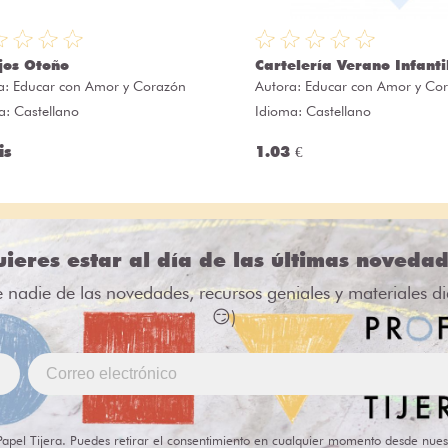
jos Otoño
Cartelería Verano Infanti
a:
Educar con Amor y Corazón
Autora:
Educar con Amor y Co
a: Castellano
Idioma: Castellano
is
1.03 €
ieres estar al día de las últimas noveda
e nadie de las novedades, recursos geniales y materiales d
😏)
Papel Tijera. Puedes retirar el consentimiento en cualquier momento desde nues