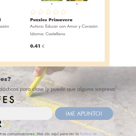
l
Puzzles Primavera
razón
Autora:
Educar con Amor y Corazón
Idioma: Castellano
0.41 €
des?
idácticos para clase (y puede que alguna sorpresa
¡ME APUNTO!
tras comunicaciones. Haz clic aquí para ver la
Política de