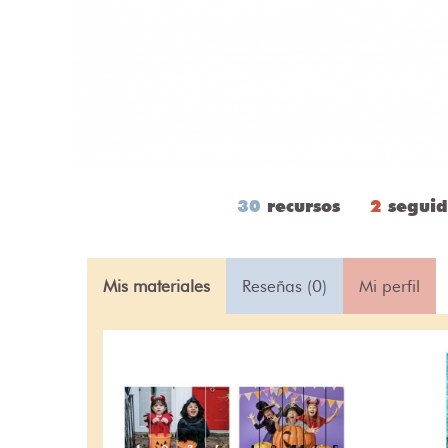
30
recursos
2
seguid
Mis materiales
Reseñas (0)
Mi perfil