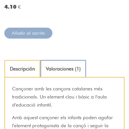
4.10 €
Añadir al carrito
Descripción
Valoraciones (1)
Cançoner amb les cançons catalanes més
tradicionals. Un element clau i bàsic a l'aula
d'educació infantil.
Amb aquest cançoner els infants poden agafar
l'element protagonista de la cançó i seguir la