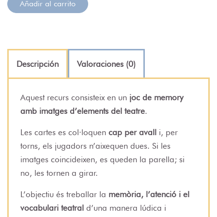
Añadir al carrito
Descripción
Valoraciones (0)
Aquest recurs consisteix en un
joc de memory
amb imatges d’elements del teatre
.
Les cartes es col·loquen
cap per avall
i, per
torns, els jugadors n’aixequen dues. Si les
imatges coincideixen, es queden la parella; si
no, les tornen a girar.
L’objectiu és treballar la
memòria, l’atenció i el
vocabulari teatral
d’una manera lúdica i