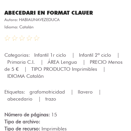
ABECEDARI EN FORMAT CLAUER
Autora:
HABIAUNAVEZEDUCA
Idioma: Catalán
Categorias:
Infantil 1r ciclo
|
Infantil 2º ciclo
|
Primaria C.I.
|
ÁREA Lengua
|
PRECIO Menos
de 5 €
|
TIPO PRODUCTO Imprimibles
|
IDIOMA Catalán
Etiquetas:
grafomotricidad
|
llavero
|
abecedario
|
trazo
Número de páginas:
15
Tipo de archivo:
Tipo de recurso:
Imprimibles