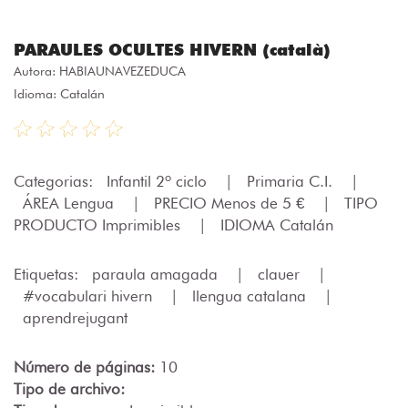
PARAULES OCULTES HIVERN (català)
Autora:
HABIAUNAVEZEDUCA
Idioma: Catalán
Categorias:
Infantil 2º ciclo
|
Primaria C.I.
|
ÁREA Lengua
|
PRECIO Menos de 5 €
|
TIPO
PRODUCTO Imprimibles
|
IDIOMA Catalán
Etiquetas:
paraula amagada
|
clauer
|
#vocabulari hivern
|
llengua catalana
|
aprendrejugant
Número de páginas:
10
Tipo de archivo: