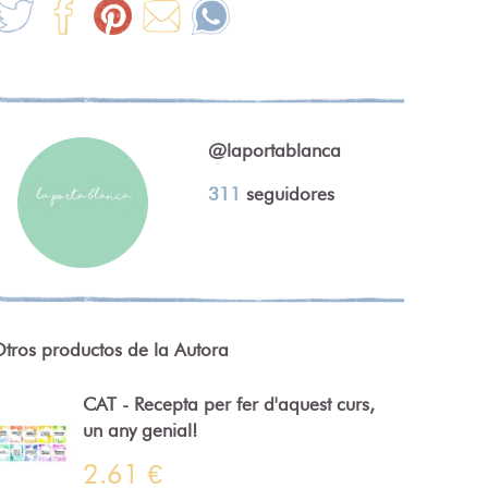
@laportablanca
311
seguidores
tros productos de la Autora
CAT - Recepta per fer d'aquest curs,
un any genial!
2.61 €