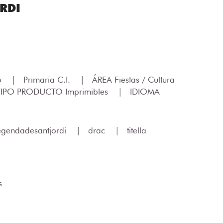
RDI
lo
|
Primaria C.I.
|
ÁREA Fiestas / Cultura
TIPO PRODUCTO Imprimibles
|
IDIOMA
legendadesantjordi
|
drac
|
titella
s