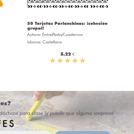
50 Tarjetas Parlanchinas: ¡cohesión
CLASS
grupal!
Autora:
C
Autora:
EntreiPadsyCuadernos
Idioma: 
Idioma: Castellano
5.22 €
des?
idácticos para clase (y puede que alguna sorpresa