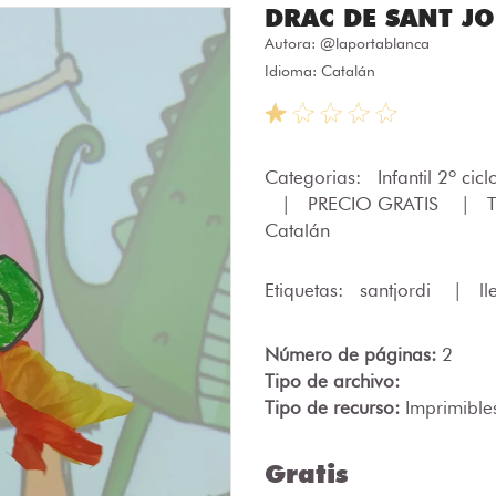
DRAC DE SANT JO
Autora:
@laportablanca
Idioma: Catalán
Categorias:
Infantil 2º cic
|
PRECIO GRATIS
|
Catalán
Etiquetas:
santjordi
|
l
Número de páginas:
2
Tipo de archivo:
Tipo de recurso:
Imprimible
Gratis