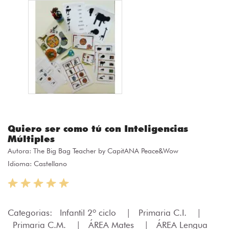
Quiero ser como tú con Inteligencias
Múltiples
Autora:
The Big Bag Teacher by CapitANA Peace&Wow
Idioma: Castellano
Categorias:
Infantil 2º ciclo
|
Primaria C.I.
|
Primaria C.M.
|
ÁREA Mates
|
ÁREA Lengua