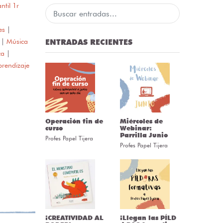
antil 1r
es
|
|
Música
ENTRADAS RECIENTES
ca
|
prendizaje
Operación fin de
Miércoles de
curso
Webinar:
Parrilla Junio
Profes Papel Tijera
Profes Papel Tijera
¡CREATIVIDAD AL
¡Llegan las PÍLD