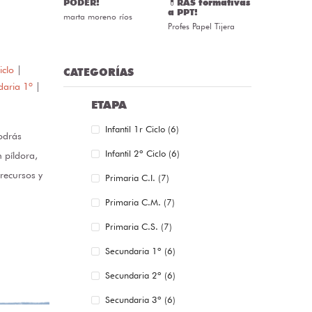
PODER!
💊RAS formativas
a PPT!
marta moreno ríos
Profes Papel Tijera
iclo
|
CATEGORÍAS
daria 1º
|
ETAPA
Infantil 1r Ciclo (6)
odrás
Infantil 2º Ciclo (6)
 píldora,
recursos y
Primaria C.I. (7)
Primaria C.M. (7)
Primaria C.S. (7)
Secundaria 1º (6)
Secundaria 2º (6)
Secundaria 3º (6)