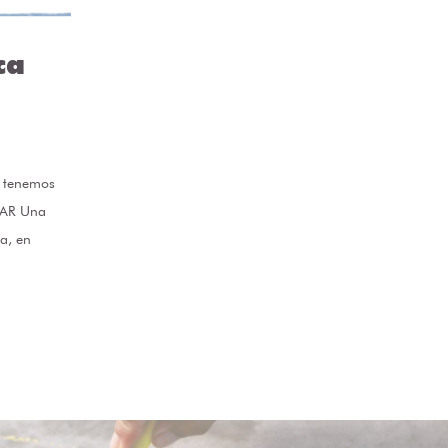
ca
e tenemos
NAR Una
da, en