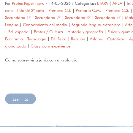
Por
Profes Papel Tijera
/
14-05-2026
/ Categorías:
ETAPA
|
ÁREA
|
Inf
ciclo
|
Infantil 2º ciclo
|
Primaria C.I.
|
Primaria C.M.
|
Primaria C.S.
|
Secundaria 1º
|
Secundaria 2º
|
Secundaria 3º
|
Secundaria 4º
|
Mat
Lengua
|
Conocimiento del medio
|
Segunda lengua extranjera
|
Arte
|
Ed. especial
|
Festas / Cultura
|
Historia y geografía
|
Física y quími
Economía
|
Tecnología
|
Ed. física
|
Religión
|
Valores
|
Optativas
|
A
globalizado
|
Classroom experience
Cómo sobrevivir a junio con un solo clic
Leer más