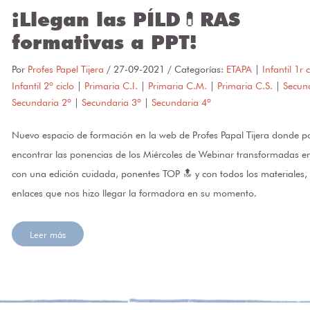
¡Llegan las PÍLD💊RAS
formativas a PPT!
Por
Profes Papel Tijera
/
27-09-2021
/ Categorías:
ETAPA
|
Infantil 1r c
Infantil 2º ciclo
|
Primaria C.I.
|
Primaria C.M.
|
Primaria C.S.
|
Secun
Secundaria 2º
|
Secundaria 3º
|
Secundaria 4º
Nuevo espacio de formación en la web de Profes Papal Tijera donde p
encontrar las ponencias de los Miércoles de Webinar transformadas en
con una edición cuidada, ponentes TOP 🔝 y con todos los materiales, 
enlaces que nos hizo llegar la formadora en su momento.
Leer más