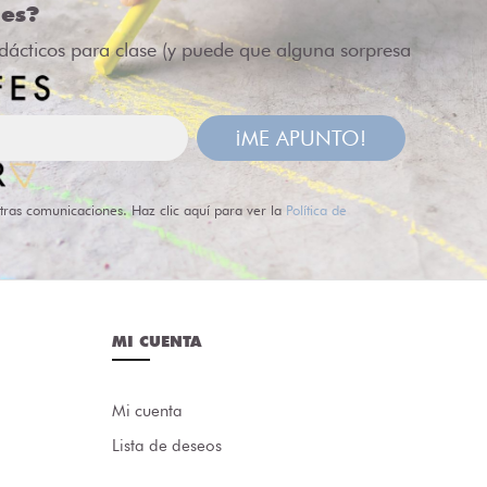
des?
idácticos para clase (y puede que alguna sorpresa
¡ME APUNTO!
tras comunicaciones. Haz clic aquí para ver la
Política de
MI CUENTA
Mi cuenta
Lista de deseos