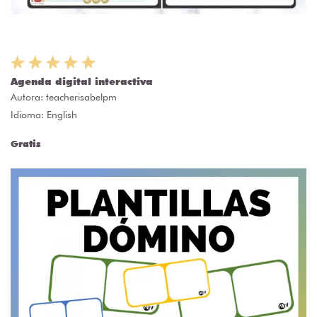
Agenda digital interactiva
Autora:
teacherisabelpm
Idioma: English
Gratis