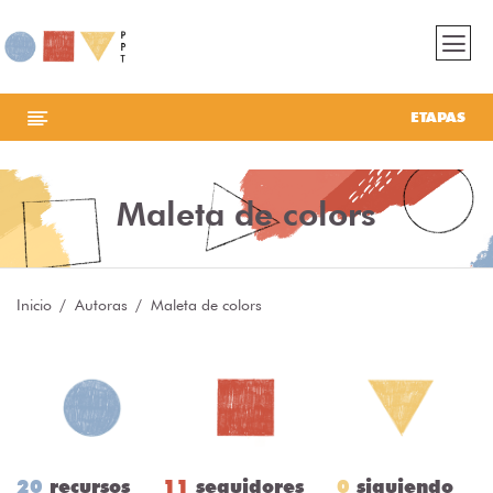
ETAPAS
Maleta de colors
Inicio
Autoras
Maleta de colors
20
recursos
11
seguidores
0
siguiendo