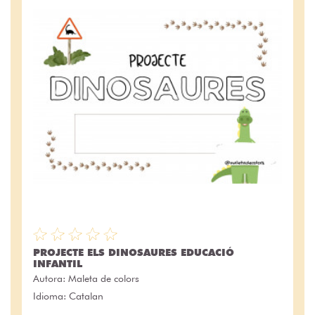
PROJECTE ELS DINOSAURES EDUCACIÓ
INFANTIL
Autora:
Maleta de colors
Idioma: Catalan