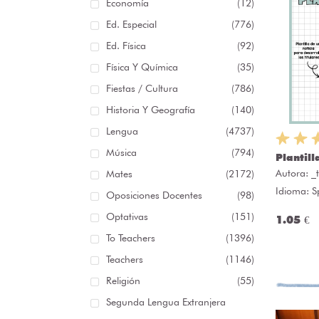
Economía
(12)
Ed. Especial
(776)
Ed. Física
(92)
Física Y Química
(35)
Fiestas / Cultura
(786)
Historia Y Geografía
(140)
Lengua
(4737)
Música
(794)
Plantill
Autora:
_
Mates
(2172)
Idioma: S
Oposiciones Docentes
(98)
Optativas
(151)
1.05 €
To Teachers
(1396)
Teachers
(1146)
Religión
(55)
Segunda Lengua Extranjera