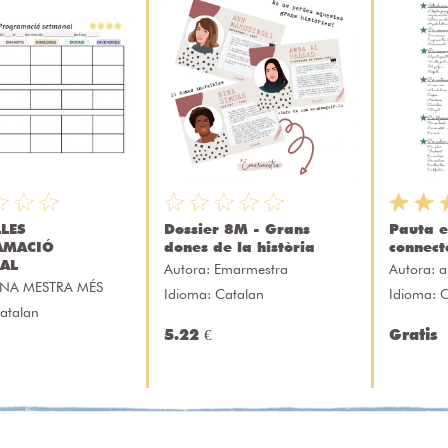
LES
Dossier 8M - Grans
Pauta e
AMACIÓ
dones de la història
connect
AL
Autora:
Emarmestra
Autora:
a
NA MESTRA MÉS
Idioma: Catalan
Idioma: 
atalan
5.22 €
Gratis