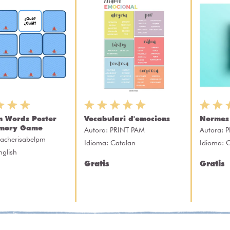
n Words Poster
Vocabulari d'emocions
Normes 
mory Game
Autora:
PRINT PAM
Autora:
P
eacherisabelpm
Idioma: Catalan
Idioma: 
nglish
Gratis
Gratis