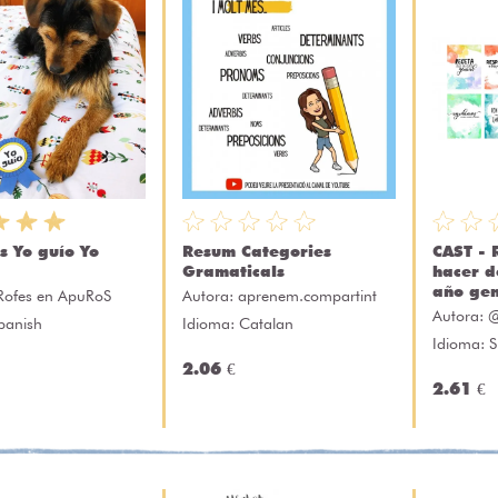
s Yo guío Yo
Resum Categories
CAST - 
Gramaticals
hacer d
año gen
Rofes en ApuRoS
Autora:
aprenem.compartint
Autora:
@
panish
Idioma: Catalan
Idioma: 
2.06 €
2.61 €