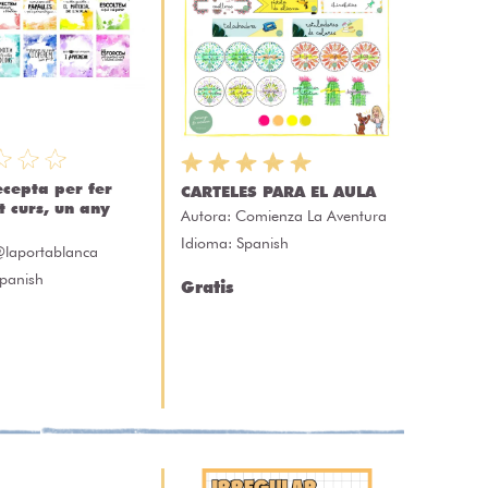
ecepta per fer
CARTELES PARA EL AULA
t curs, un any
Autora:
Comienza La Aventura
Idioma: Spanish
laportablanca
Spanish
Gratis