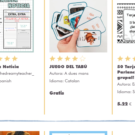
a Noticia
JUEGO DEL TABÚ
50 Tarj
Parlanc
thedreamyteacher_
Autora:
A dues mans
grupal!
panish
Idioma: Catalan
Autora:
E
Idioma: 
Gratis
5.22 €