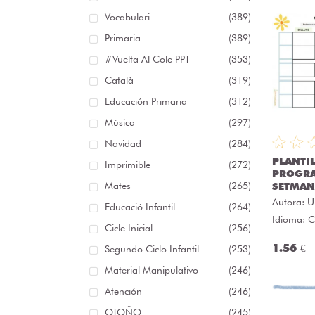
Vocabulari
(389)
Primaria
(389)
#Vuelta Al Cole PPT
(353)
Català
(319)
Educación Primaria
(312)
Música
(297)
Navidad
(284)
PLANTIL
Imprimible
(272)
PROGR
Mates
(265)
SETMAN
Autora:
U
Educació Infantil
(264)
Idioma: C
Cicle Inicial
(256)
1.56 €
Segundo Ciclo Infantil
(253)
Material Manipulativo
(246)
Atención
(246)
OTOÑO
(245)