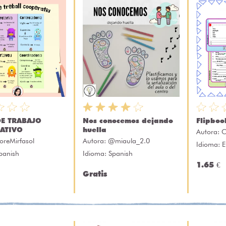
DE TRABAJO
Nos conocemos dejando
Flipboo
ATIVO
huella
Autora:
C
oreMirfasol
Autora:
@miaula_2.0
Idioma: E
panish
Idioma: Spanish
1.65 €
Gratis