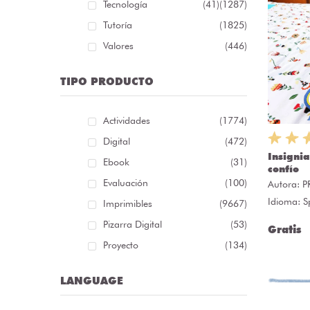
Tecnología
(41)
(1287)
Tutoría
(1825)
Valores
(446)
TIPO PRODUCTO
Actividades
(1774)
Digital
(472)
Insignia
Ebook
(31)
confío
Evaluación
(100)
Autora:
P
Idioma: S
Imprimibles
(9667)
Pizarra Digital
(53)
Gratis
Proyecto
(134)
LANGUAGE