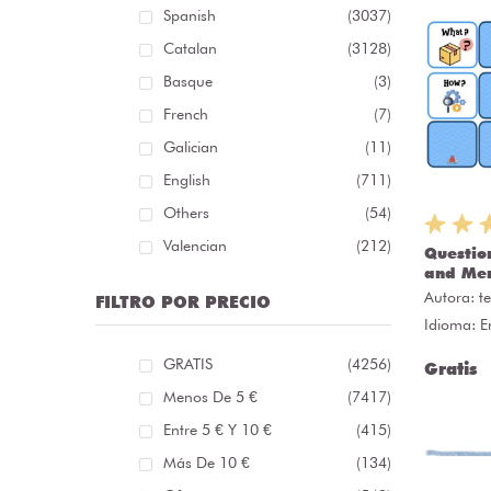
Spanish
(3037)
Catalan
(3128)
Basque
(3)
French
(7)
Galician
(11)
English
(711)
Others
(54)
Valencian
(212)
Questio
and Me
Autora:
t
FILTRO POR PRECIO
Idioma: E
GRATIS
(4256)
Gratis
Menos De 5 €
(7417)
Entre 5 € Y 10 €
(415)
Más De 10 €
(134)