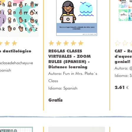
 dactilológico
REGLAS CLASES
CAT - R
VIRTUALES - ZOOM
d'aques
RULES (SPANISH) -
genial!
aclasedehacheyuve
Distance learning
Autora:
@
panish
Autora:
Fun in Mrs. Plata´s
Idioma: 
Class
2.61 €
Idioma: Spanish
Gratis