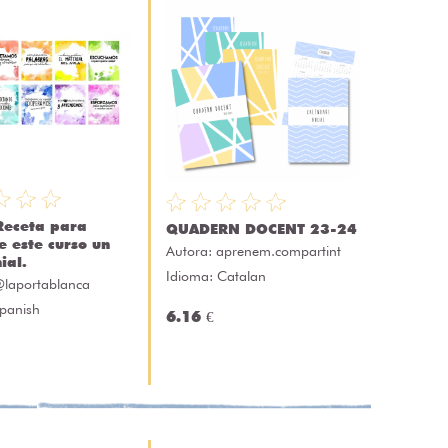
Receta para
QUADERN DOCENT 23-24
e este curso un
Autora:
aprenem.compartint
ial.
Idioma: Catalan
laportablanca
Spanish
6.16 €