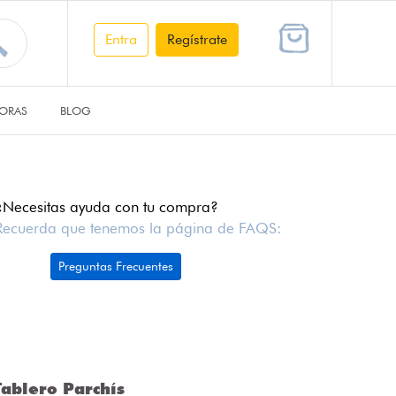
Entra
Regístrate
ORAS
BLOG
¿Necesitas ayuda con tu compra?
Recuerda que tenemos la página de FAQS:
Preguntas Frecuentes
ablero Parchís