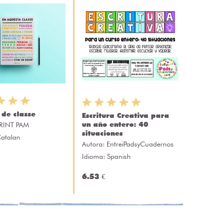
de classe
Escritura Creativa para
un año entero: 40
RINT PAM
situaciones
Catalan
Autora:
EntreiPadsyCuadernos
Idioma: Spanish
6.53 €