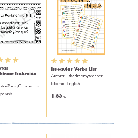
etas
Irregular Verbs List
hinas: ¡cohesión
Autora:
_thedreamyteacher_
Idioma: English
ntreiPadsyCuadernos
Spanish
1.83 €