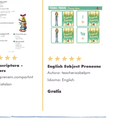
scriptura -
English Subject Pronouns
ors
Autora:
teacherisabelpm
prenem.compartint
Idioma: English
Catalan
Gratis