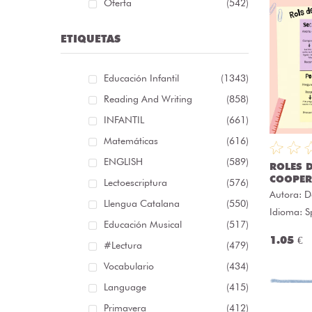
Oferta
(542)
ETIQUETAS
Educación Infantil
(1343)
Reading And Writing
(858)
INFANTIL
(661)
Matemáticas
(616)
ENGLISH
(589)
ROLES 
COOPER
Lectoescriptura
(576)
Autora:
D
Llengua Catalana
(550)
Idioma: S
Educación Musical
(517)
1.05 €
#lectura
(479)
Vocabulario
(434)
Language
(415)
Primavera
(412)