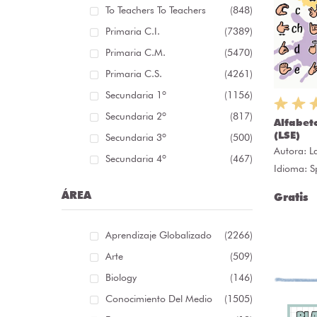
To Teachers To Teachers
(848)
Primaria C.I.
(7389)
Primaria C.M.
(5470)
Primaria C.S.
(4261)
Secundaria 1º
(1156)
Secundaria 2º
(817)
Alfabeto
(LSE)
Secundaria 3º
(500)
Autora:
L
Secundaria 4º
(467)
Idioma: S
ÁREA
Gratis
Aprendizaje Globalizado
(2266)
Arte
(509)
Biology
(146)
Conocimiento Del Medio
(1505)