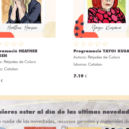
ramació HEATHER
Programació YAYOI KUS
SEN
Autora:
Petjades de Colors
a:
Petjades de Colors
Idioma: Catalan
a: Catalan
7.19 €
 €
ieres estar al día de las últimas noveda
e nadie de las novedades, recursos geniales y materiales d
😏)