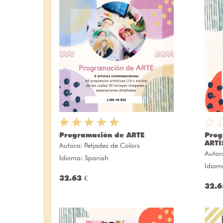
Programación de ARTE
Prog
ARTÍ
Autora:
Petjades de Colors
Autor
Idioma: Spanish
Idiom
32.63 €
32.6