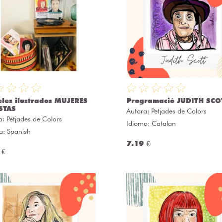
eles ilustrados MUJERES
Programació JUDITH SCO
STAS
Autora:
Petjades de Colors
a:
Petjades de Colors
Idioma: Catalan
a: Spanish
7.19 €
 €