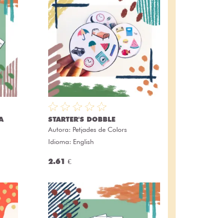
A
STARTER'S DOBBLE
Autora:
Petjades de Colors
Idioma: English
2.61 €