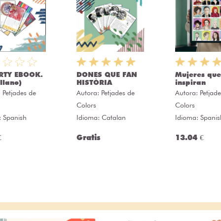
RTY EBOOK.
DONES QUE FAN
Mujeres que
llano)
HISTÒRIA
inspiran
:
Petjades de
Autora:
Petjades de
Autora:
Petjad
Colors
Colors
: Spanish
Idioma: Catalan
Idioma: Spanis
€
Gratis
13.04 €