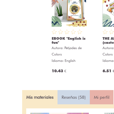
EBOOK "English is
THE A
fun"
(caste
Autora:
Petjades de
Autora
Colors
Colors
Idioma: English
Idioma
10.43 €
6.51 
Mis materiales
Reseñas (58)
Mi perfil