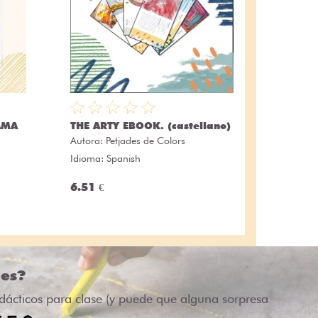
AMA
THE ARTY EBOOK. (castellano)
Autora:
Petjades de Colors
Idioma: Spanish
6.51 €
des?
idácticos para clase (y puede que alguna sorpresa