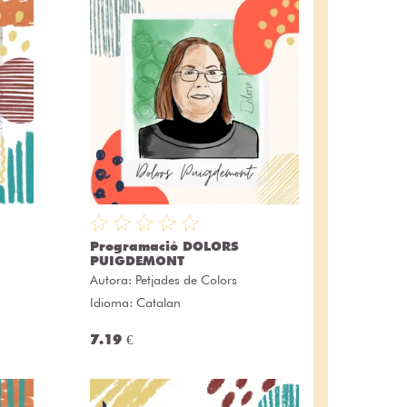
Programació DOLORS
PUIGDEMONT
Autora:
Petjades de Colors
Idioma: Catalan
7.19 €