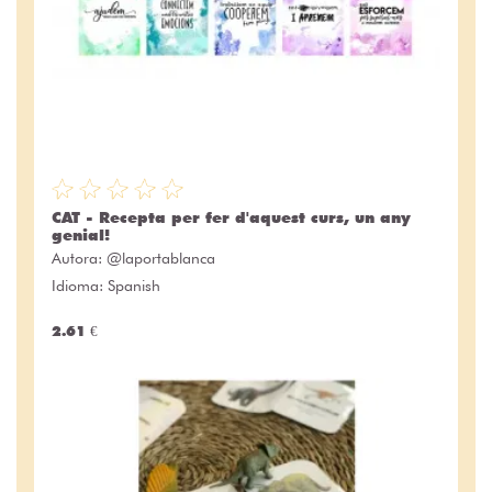
CAT - Recepta per fer d'aquest curs, un any
genial!
Autora:
@laportablanca
Idioma: Spanish
2.61 €