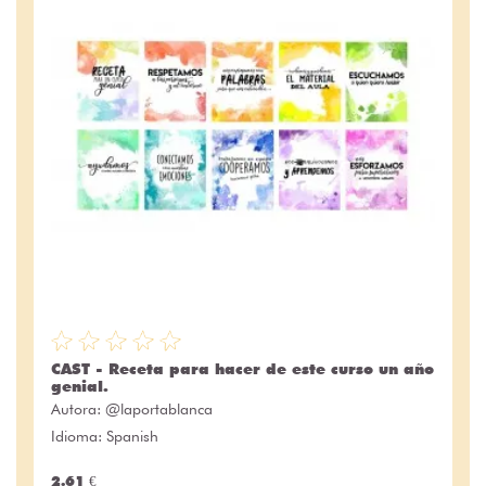
CAST - Receta para hacer de este curso un año
genial.
Autora:
@laportablanca
Idioma: Spanish
2.61 €