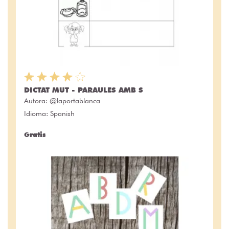
DICTAT MUT - PARAULES AMB S
Autora:
@laportablanca
Idioma: Spanish
Gratis