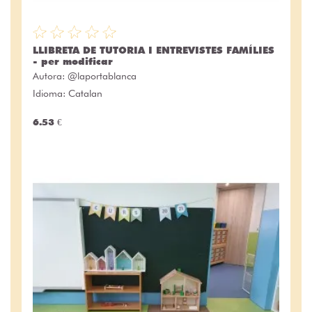
LLIBRETA DE TUTORIA I ENTREVISTES FAMÍLIES
- per modificar
Autora:
@laportablanca
Idioma: Catalan
6.53 €