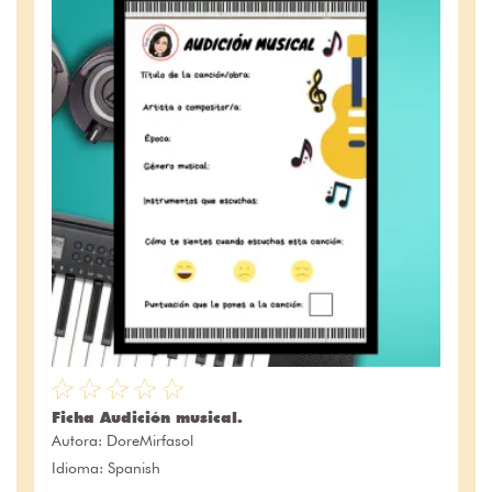
Ficha Audición musical.
Autora:
DoreMirfasol
Idioma: Spanish