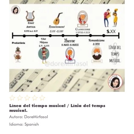
Línea del tiempo musical / Línia del temps
musical.
Autora:
DoreMirfasol
Idioma: Spanish