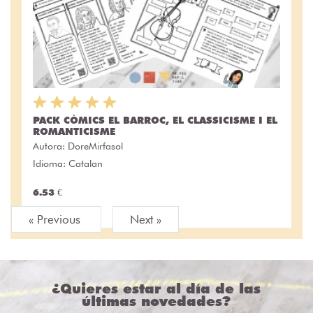
PACK CÒMICS EL BARROC, EL CLASSICISME I EL
ROMANTICISME
Autora:
DoreMirfasol
Idioma: Catalan
6.53 €
« Previous
Next »
¿Quieres estar al día de las
últimas novedades?