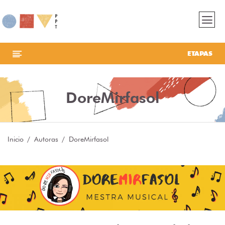
ETAPAS
DoreMirfasol
Inicio
Autoras
DoreMirfasol