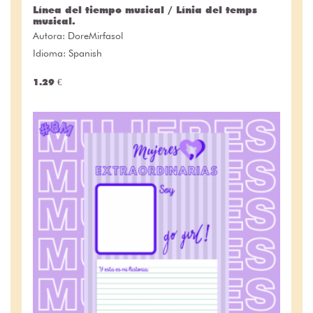
Línea del tiempo musical / Línia del temps
musical.
Autora:
DoreMirfasol
Idioma: Spanish
1.29 €