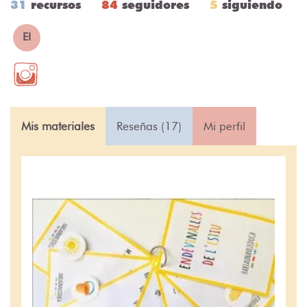
31
recursos
84
seguidores
5
siguiendo
EI
Mis materiales
Reseñas (17)
Mi perfil