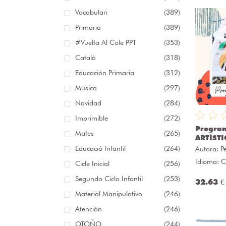
Vocabulari
(389)
Primaria
(389)
#Vuelta Al Cole PPT
(353)
Català
(318)
Educación Primaria
(312)
Música
(297)
Navidad
(284)
Imprimible
(272)
Program
Mates
(265)
ARTÍSTI
Educació Infantil
(264)
Autora:
P
Idioma: C
Cicle Inicial
(256)
Segundo Ciclo Infantil
(253)
32.63 €
Material Manipulativo
(246)
Atención
(246)
OTOÑO
(244)