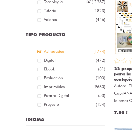
Tecnología
(41)
(1287)
Tutoría
(1823)
Valores
(446)
TIPO PRODUCTO
Actividades
(1774)
Digital
(472)
22 prop
Ebook
(31)
para la
Evaluación
(100)
cualqui
Autora:
T
Imprimibles
(9660)
CapitAN
Pizarra Digital
(53)
Idioma: C
Proyecto
(134)
7.80 €
IDIOMA