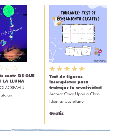
ats conte DE QUE
Test de figuras
T LA LLUNA
incompletas para
trabajar la creatividad
OLACREAVIU
Autora:
Once Upon a Class
Catalán
Idioma: Castellano
Gratis