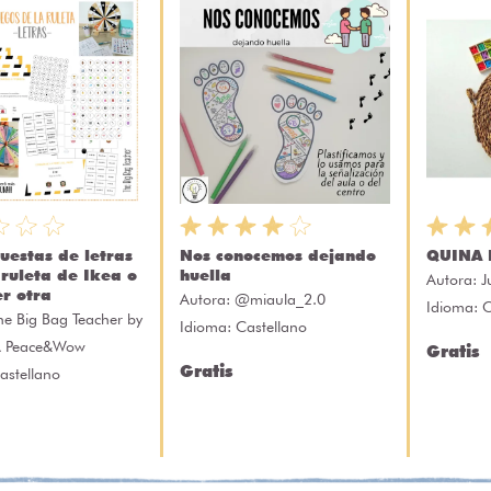
uestas de letras
Nos conocemos dejando
QUINA 
 ruleta de Ikea o
huella
Autora:
J
er otra
Autora:
@miaula_2.0
Idioma: 
he Big Bag Teacher by
Idioma: Castellano
A Peace&Wow
Gratis
Gratis
astellano