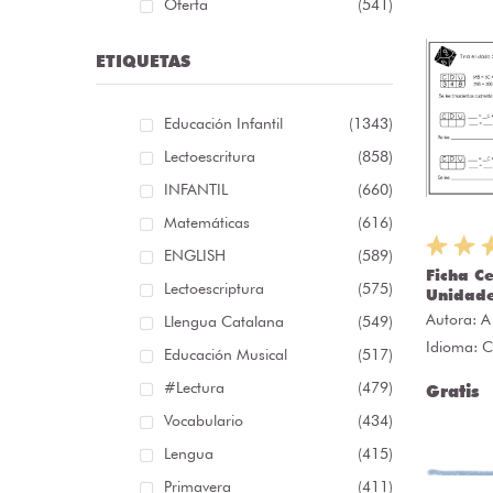
Oferta
(541)
ETIQUETAS
Educación Infantil
(1343)
Lectoescritura
(858)
INFANTIL
(660)
Matemáticas
(616)
ENGLISH
(589)
Ficha C
Lectoescriptura
(575)
Unidad
Autora:
A
Llengua Catalana
(549)
Idioma: C
Educación Musical
(517)
#lectura
(479)
Gratis
Vocabulario
(434)
Lengua
(415)
Primavera
(411)