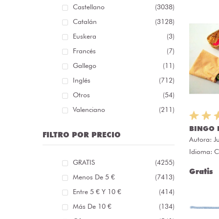
Castellano
(3038)
Catalán
(3128)
Euskera
(3)
Francés
(7)
Gallego
(11)
Inglés
(712)
Otros
(54)
Valenciano
(211)
BINGO 
FILTRO POR PRECIO
Autora:
J
Idioma: C
GRATIS
(4255)
Gratis
Menos De 5 €
(7413)
Entre 5 € Y 10 €
(414)
Más De 10 €
(134)