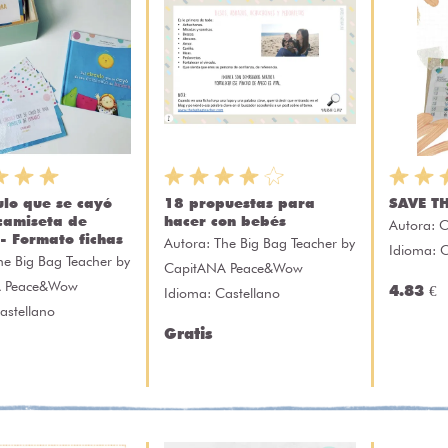
ulo que se cayó
18 propuestas para
SAVE T
camiseta de
hacer con bebés
Autora:
C
 - Formato fichas
Autora:
The Big Bag Teacher by
Idioma: C
he Big Bag Teacher by
CapitANA Peace&Wow
A Peace&Wow
4.83 €
Idioma: Castellano
astellano
Gratis