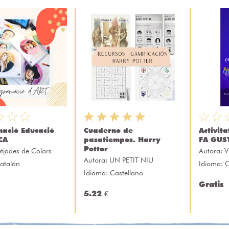
ació Educació
Cuaderno de
Activit
CA
pasatiempos. Harry
FA GUS
Potter
etjades de Colors
Autora:
V
Autora:
UN PETIT NIU
atalán
Idioma: 
Idioma: Castellano
Gratis
5.22 €