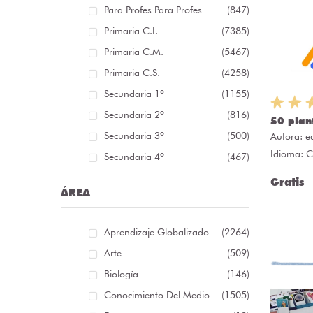
Para Profes Para Profes
(847)
Primaria C.I.
(7385)
Primaria C.M.
(5467)
Primaria C.S.
(4258)
Secundaria 1º
(1155)
Secundaria 2º
(816)
50 plan
Secundaria 3º
(500)
Autora:
e
Idioma: C
Secundaria 4º
(467)
Gratis
ÁREA
Aprendizaje Globalizado
(2264)
Arte
(509)
Biología
(146)
Conocimiento Del Medio
(1505)