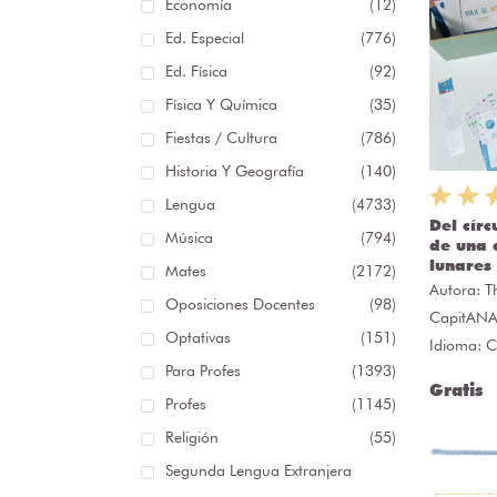
Economía
(12)
Ed. Especial
(776)
Ed. Física
(92)
Física Y Química
(35)
Fiestas / Cultura
(786)
Historia Y Geografía
(140)
Lengua
(4733)
Del círc
Música
(794)
de una 
lunares
Mates
(2172)
Autora:
T
Oposiciones Docentes
(98)
CapitAN
Optativas
(151)
Idioma: C
Para Profes
(1393)
Gratis
Profes
(1145)
Religión
(55)
Segunda Lengua Extranjera