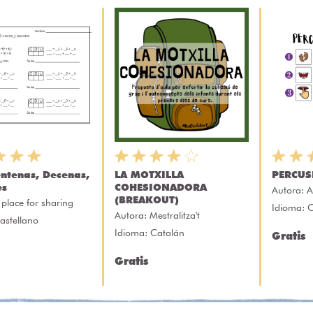
entenas, Decenas,
LA MOTXILLA
PERCUS
es
COHESIONADORA
Autora:
A
(BREAKOUT)
 place for sharing
Idioma: C
Autora:
Mestralitza't
astellano
Idioma: Catalán
Gratis
Gratis