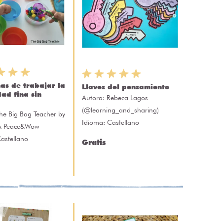
as de trabajar la
Llaves del pensamiento
dad fina sin
Autora:
Rebeca Lagos
(@learning_and_sharing)
he Big Bag Teacher by
Idioma: Castellano
A Peace&Wow
astellano
Gratis