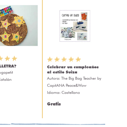
LLETRA?
Celebrar un cumpleaños
al estilo Suiza
ugapetit
Autora:
The Big Bag Teacher by
Catalán
CapitANA Peace&Wow
Idioma: Castellano
Gratis