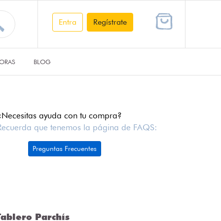
Entra
Regístrate
ORAS
BLOG
¿Necesitas ayuda con tu compra?
Recuerda que tenemos la página de FAQS:
Preguntas Frecuentes
ablero Parchís