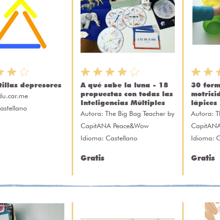
tillas depresores
A qué sabe la luna - 18
30 form
propuestas con todas las
motrici
du.car.me
Inteligencias Múltiples
lápices
astellano
Autora:
The Big Bag Teacher by
Autora:
T
CapitANA Peace&Wow
CapitAN
Idioma: Castellano
Idioma: C
Gratis
Gratis