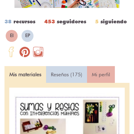
38
recursos
453
seguidores
5
siguiendo
EI
EP
Mis materiales
Reseñas (175)
Mi perfil