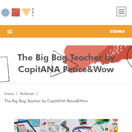
ETAPAS
The Big Bag Teacher by
CapitANA Peace&Wow
Inicio
Autoras
The Big Bag Teacher by CapitANA Peace&Wow