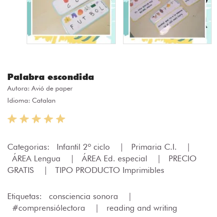
Palabra escondida
Autora:
Avió de paper
Idioma: Catalan
Categorias:
Infantil 2º ciclo
|
Primaria C.I.
|
ÁREA Lengua
|
ÁREA Ed. especial
|
PRECIO
GRATIS
|
TIPO PRODUCTO Imprimibles
Etiquetas:
consciencia sonora
|
#comprensiólectora
|
reading and writing