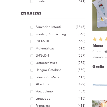
Oferta
(541)
ETIQUETAS
Educación Infantil
(1343)
Reading And Writing
(858)
INFANTIL
(660)
Rimes
Matemáticas
(616)
Autora:
@
ENGLISH
(589)
Idioma: C
Lectoescriptura
(575)
Gratis
Llengua Catalana
(550)
Educación Musical
(517)
#lectura
(479)
Vocabulario
(434)
Language
(415)
Primavera
(411)