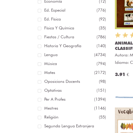
Economía
(12)
Ed. Especial
(776)
Ed. Física
(92)
Física Y Química
(35)
Fiestas / Cultura
(786)
ANIMAL
Historia Y Geografía
(140)
CLASSIF
Lengua
(4734)
Autora:
M
Idioma: C
Música
(794)
Mates
(2172)
3.91 €
Oposicions Docents
(98)
Optativas
(151)
Per A Profes
(1394)
Mestres
(1146)
Religión
(55)
Segunda Lengua Extranjera