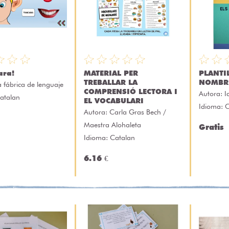
ara!
MATERIAL PER
PLANTI
TREBALLAR LA
NOMBR
a fábrica de lenguaje
COMPRENSIÓ LECTORA I
Autora:
I
atalan
EL VOCABULARI
Idioma: 
Autora:
Carla Gras Bech /
Maestra Alohaleta
Gratis
Idioma: Catalan
6.16 €