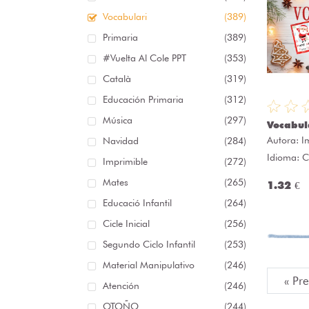
Vocabulari
(389)
Primaria
(389)
#Vuelta Al Cole PPT
(353)
Català
(319)
Educación Primaria
(312)
Música
(297)
Vocabul
Autora:
I
Navidad
(284)
Idioma: C
Imprimible
(272)
Mates
(265)
1.32 €
Educació Infantil
(264)
Cicle Inicial
(256)
Segundo Ciclo Infantil
(253)
Material Manipulativo
(246)
« Pr
Atención
(246)
OTOÑO
(244)