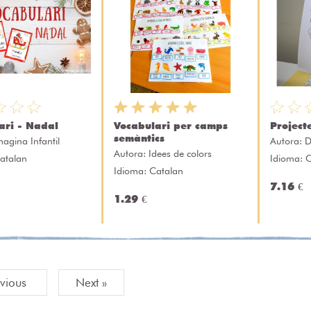
ari - Nadal
Vocabulari per camps
Project
semàntics
magina Infantil
Autora:
D
Autora:
Idees de colors
atalan
Idioma: 
Idioma: Catalan
7.16 €
1.29 €
evious
Next »