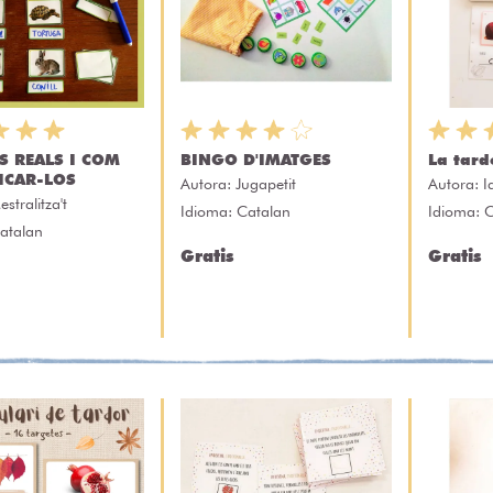
S REALS I COM
BINGO D'IMATGES
La tard
ICAR-LOS
Autora:
Jugapetit
Autora:
I
estralitza't
Idioma: Catalan
Idioma: 
atalan
Gratis
Gratis