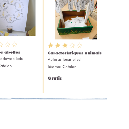
es abelles
Característiques animals
adawoo kids
Autora:
Tocar el cel
Catalan
Idioma: Catalan
Gratis