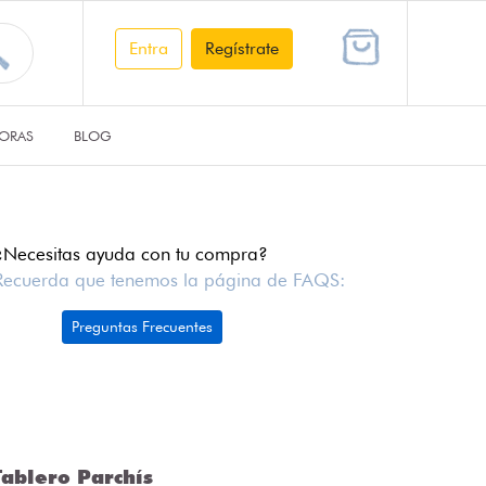
Entra
Regístrate
ORAS
BLOG
¿Necesitas ayuda con tu compra?
Recuerda que tenemos la página de FAQS:
Preguntas Frecuentes
ablero Parchís