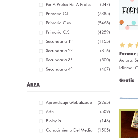
Per A Profes Per A Profes
(847)
Primaria C.I.
(7385)
Primaria C.M.
(5468)
Primaria C.S.
(4259)
Secundaria 1º
(1155)
Secundaria 2º
(816)
Formar 
Secundaria 3º
(500)
Autora:
S
Idioma: C
Secundaria 4º
(467)
Gratis
ÁREA
Aprendizaje Globalizado
(2265)
Arte
(509)
Biología
(146)
Conocimiento Del Medio
(1505)