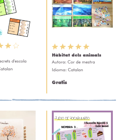
Hàbitat dels animals
ecrets d'escola
Autora:
Cor de mestra
Catalan
Idioma: Catalan
Gratis