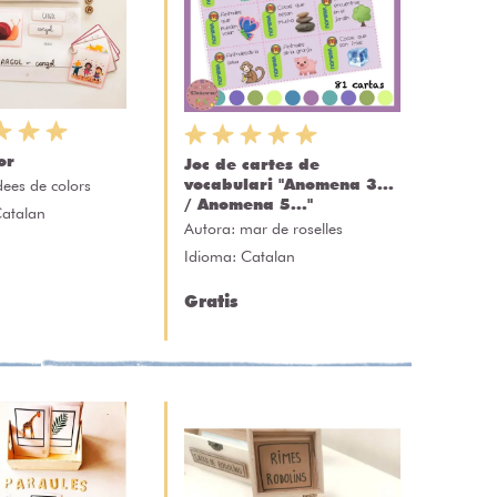
or
Joc de cartes de
vocabulari "Anomena 3...
dees de colors
/ Anomena 5..."
Catalan
Autora:
mar de roselles
Idioma: Catalan
Gratis