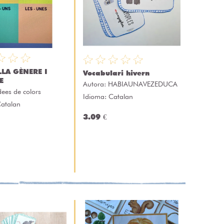
LLA GÈNERE I
Vocabulari hivern
E
Autora:
HABIAUNAVEZEDUCA
dees de colors
Idioma: Catalan
Catalan
3.09 €