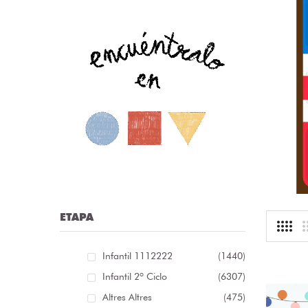
nfografía sobre las distintas clases de palabras /
nfografía sobre as distintas clases de palabras [...]
r:
librosolvidados
ioma: Spanish
.13 €
ETAPA
Infantil 1112222
(1440)
Infantil 2º Ciclo
(6307)
Altres Altres
(475)