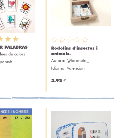
IR PALABRAS
Rodolins d'insectes i
animals.
dees de colors
Autora:
@loroneta_
Spanish
Idioma: Valencian
3.92 €