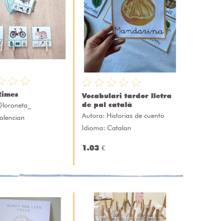
Rimes
Vocabulari tardor lletra
de pal català
loroneta_
Autora:
Historias de cuento
alencian
Idioma: Catalan
1.03 €