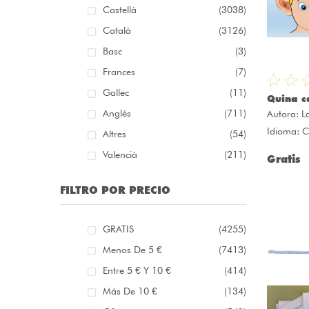
Castellà
(3038)
Català
(3126)
Basc
(3)
Frances
(7)
Gallec
(11)
Quina c
Anglés
(711)
Autora:
L
Idioma: C
Altres
(54)
Valencià
(211)
Gratis
FILTRO POR PRECIO
GRATIS
(4255)
Menos De 5 €
(7413)
Entre 5 € Y 10 €
(414)
Más De 10 €
(134)