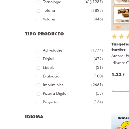
Tecnología
(41)
(1287)
Tutoria
(1823)
Valores
(446)
TIPO PRODUCTO
Targete
tardor
Actividades
(1774)
Autora:
F
Digital
(472)
Idioma: C
Ebook
(31)
1.23 €
Evaluación
(100)
Imprimibles
(9661)
Pizarra Digital
(53)
Proyecto
(134)
IDIOMA