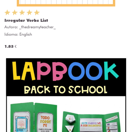
Irregular Verbs List
Autora:
_thedreamyteacher_
Idioma: English
1.83 €