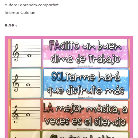
Autora:
aprenem.compartint
Idioma: Catalan
6.16 €