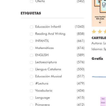
Oferta
(542)
ETIQUETAS
Educación Infantil
(1343)
Reading And Writing
(858)
CARTEL
INFANTIL
(661)
Autora:
L
Matemáticas
(616)
Idioma: S
ENGLISH
(589)
Gratis
Lectoescriptura
(576)
Llengua Catalana
(550)
Educación Musical
(517)
#lectura
(479)
Vocabulario
(434)
Language
(415)
Primavera
(412)