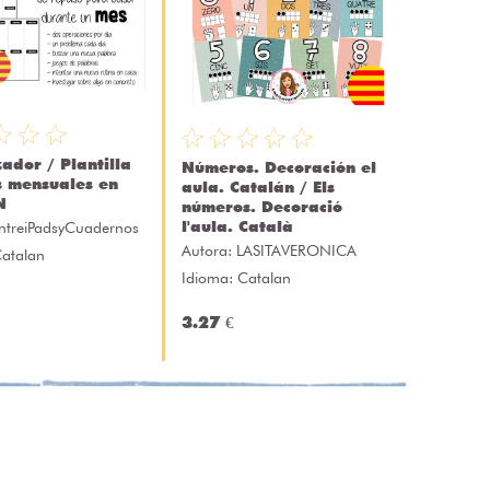
ador / Plantilla
Números. Decoración el
 mensuales en
aula. Catalán / Els
N
números. Decoració
l'aula. Català
ntreiPadsyCuadernos
Autora:
LASITAVERONICA
Catalan
Idioma: Catalan
3.27 €