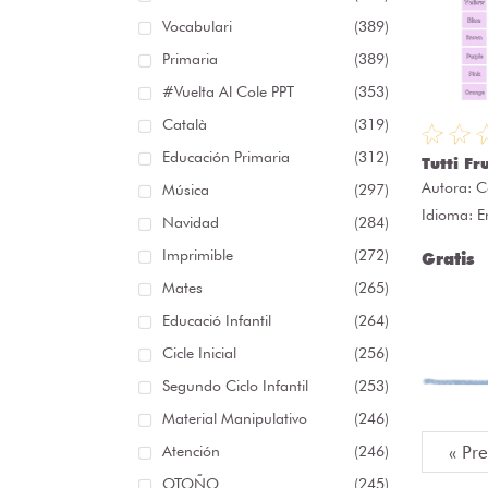
Vocabulari
(389)
Primaria
(389)
#Vuelta Al Cole PPT
(353)
Català
(319)
Educación Primaria
(312)
Tutti Fr
Autora:
C
Música
(297)
Idioma: E
Navidad
(284)
Imprimible
(272)
Gratis
Mates
(265)
Educació Infantil
(264)
Cicle Inicial
(256)
Segundo Ciclo Infantil
(253)
Material Manipulativo
(246)
« Pr
Atención
(246)
OTOÑO
(245)