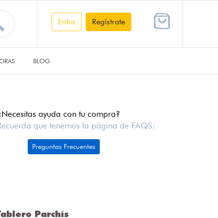
Entra
Regístrate
ORAS
BLOG
¿Necesitas ayuda con tu compra?
Recuerda que tenemos la página de FAQS:
Preguntas Frecuentes
ablero Parchís