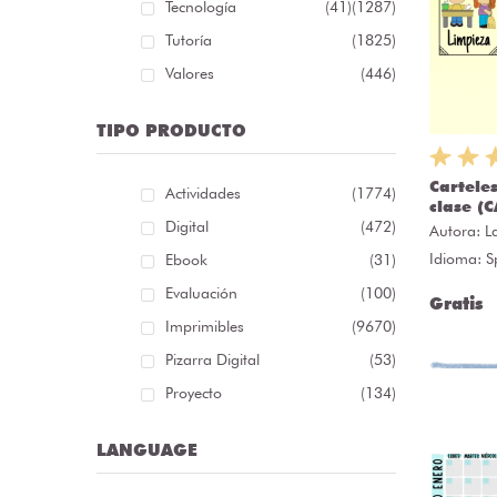
Tecnología
(41)
(1287)
Tutoría
(1825)
Valores
(446)
TIPO PRODUCTO
Cartele
Actividades
(1774)
clase (
Digital
(472)
Autora:
L
Idioma: S
Ebook
(31)
Evaluación
(100)
Gratis
Imprimibles
(9670)
Pizarra Digital
(53)
Proyecto
(134)
LANGUAGE