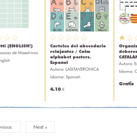
utti (ENGLISH❗)
Carteles del abecedario
Organiz
relajantes / Calm
deberes
osicas de Maestricos
alphabet posters.
CATALÁ
nglish
Español
Autora:
E
Autora:
LASITAVERONICA
Idioma: 
Idioma: Spanish
Gratis
4.10 €
evious
Next »