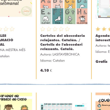
LES
Carteles del abecedario
Agenda 
AMACIÓ
relajantes. Catalán. /
interac
AL
Cartells de l'abecedari
Autora:
t
relaxants. Català.
NA MESTRA MÉS
Idioma: E
Autora:
LASITAVERONICA
atalan
Idioma: Catalan
Gratis
4.10 €