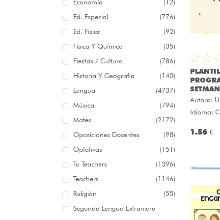
Economía
(12)
Ed. Especial
(776)
Ed. Física
(92)
Física Y Química
(35)
Fiestas / Cultura
(786)
PLANTIL
Historia Y Geografía
(140)
PROGR
SETMAN
Lengua
(4737)
Autora:
U
Música
(794)
Idioma: C
Mates
(2172)
1.56 €
Oposiciones Docentes
(98)
Optativas
(151)
To Teachers
(1396)
Teachers
(1146)
Religión
(55)
Segunda Lengua Extranjera