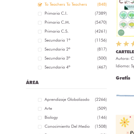
To Teachers To Teachers
(848)
Primaria C.I.
(7389)
Primaria C.M.
(5470)
Primaria C.S.
(4261)
Secundaria 1º
(1156)
Secundaria 2º
(817)
CARTELE
Secundaria 3º
(500)
Autora:
C
Idioma: S
Secundaria 4º
(467)
Gratis
ÁREA
Aprendizaje Globalizado
(2266)
Arte
(509)
Biology
(146)
Conocimiento Del Medio
(1508)