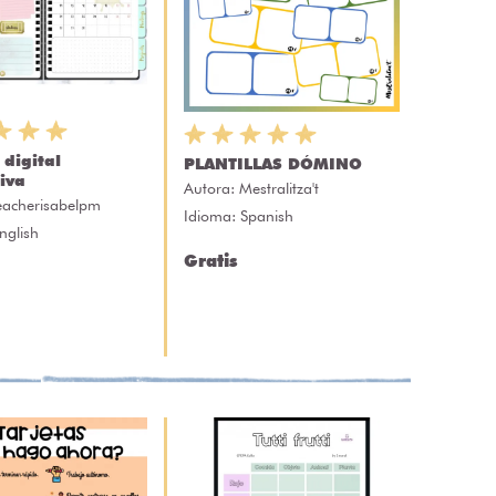
digital
PLANTILLAS DÓMINO
tiva
Autora:
Mestralitza't
eacherisabelpm
Idioma: Spanish
nglish
Gratis