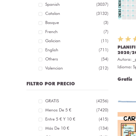
Spanish
(3037)
Catalan
(3132)
Basque
(3)
French
(7)
Galician
(11)
PLANIF
English
(711)
2020/2
Others
(54)
Autora:
_
Idioma: S
Valencian
(212)
Gratis
FILTRO POR PRECIO
GRATIS
(4256)
Menos De 5 €
(7420)
Entre 5 € Y 10 €
(415)
Más De 10 €
(134)