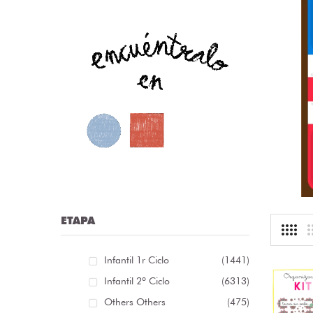
nfografía sobre las distintas clases de palabras /
nfografía sobre as distintas clases de palabras [...]
r:
librosolvidados
ioma: Spanish
.13 €
ETAPA
Infantil 1r Ciclo
(1441)
Infantil 2º Ciclo
(6313)
Others Others
(475)