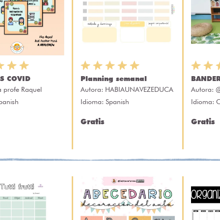
ES COVID
Planning semanal
BANDER
a profe Raquel
Autora:
HABIAUNAVEZEDUCA
Autora:
@
panish
Idioma: Spanish
Idioma: 
Gratis
Gratis