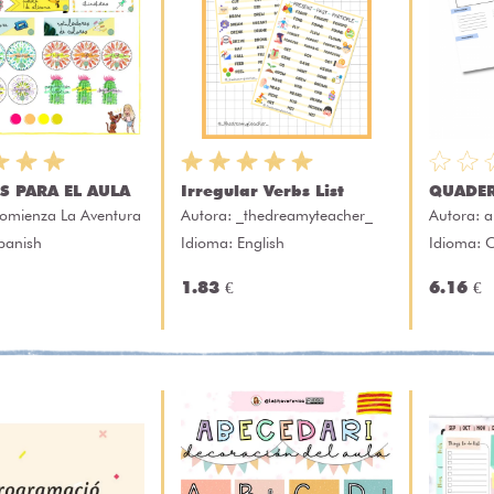
S PARA EL AULA
Irregular Verbs List
QUADER
omienza La Aventura
Autora:
_thedreamyteacher_
Autora:
a
panish
Idioma: English
Idioma: 
1.83 €
6.16 €