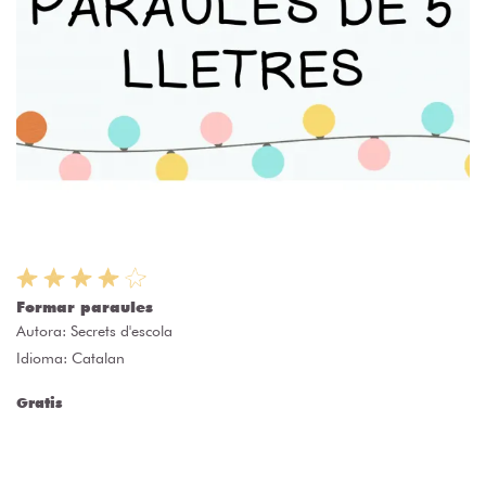
Formar paraules
Autora:
Secrets d'escola
Idioma: Catalan
Gratis