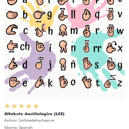
Alfabeto dactilológico (LSE)
Autora:
Laclasedehacheyuve
Idioma: Spanish