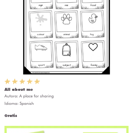
All about me
Autora:
A place for sharing
Idioma: Spanish
Gratis